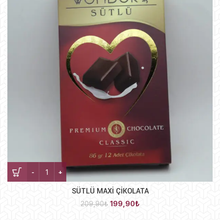
SÜTLÜ MAXİ ÇİKOLATA adet
SÜTLÜ MAXİ ÇİKOLATA
Orijinal
Şu
199,90
₺
209,90
₺
fiyat:
andaki