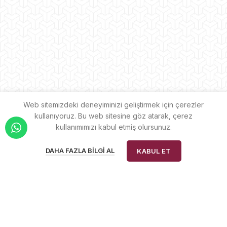
209,90₺.
fiyat:
199,90₺.
Web sitemizdeki deneyiminizi geliştirmek için çerezler
kullanıyoruz. Bu web sitesine göz atarak, çerez
kullanımımızı kabul etmiş olursunuz.
0
DAHA FAZLA BILGI AL
KABUL ET
Anasayfa
Menü
Sepetim
Hesabım