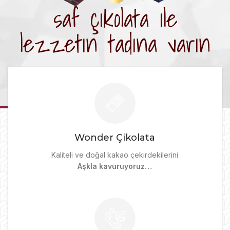
s
a
f
ç
i
k
o
l
a
t
a
i
l
e
l
e
z
z
e
t
i
n
t
a
d
i
n
a
v
a
r
i
n
Wonder Çikolata
Kaliteli ve doğal kakao çekirdekilerini
Aşkla kavuruyoruz…